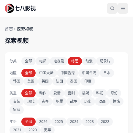
七八影视
首页
探索视频
探索视频
分类
全部
电影
电视剧
综艺
动漫
纪录片
地区
全部
中国大陆
中国香港
中国台湾
日本
韩国
美国
英国
法国
泰国
印度
类型
全部
动作
爱情
喜剧
悬疑
科幻
奇幻
古装
现代
青春
犯罪
战争
历史
动画
惊悚
家庭
年份
全部
2026
2025
2024
2023
2022
2021
2020
更早