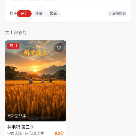
排序
评分
热度
最新
清除筛选
共
1
部影片
热门
更新至35集
种地吧 第三季
中国大陆 · 综艺/真人秀
9.3分