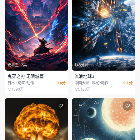
更新至12集
148分钟
鬼灭之刃 无限城篇
流浪地球3
日本 · 动画/动作
9.4分
中国大陆 · 科幻/动作
9.1分
1890万
5120万