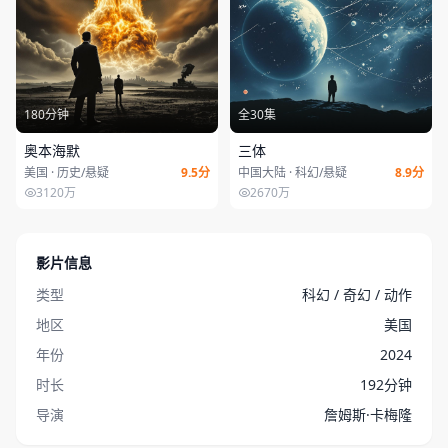
180分钟
全30集
奥本海默
三体
美国 · 历史/悬疑
9.5分
中国大陆 · 科幻/悬疑
8.9分
3120万
2670万
影片信息
类型
科幻 / 奇幻 / 动作
地区
美国
年份
2024
时长
192分钟
导演
詹姆斯·卡梅隆