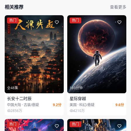
相关推荐
查看更多
热门
热门
全48集
169分钟
长安十二时辰
星际穿越
中国大陆 · 古装/悬疑
9.2分
美国 · 科幻/悬疑
9.6分
2856万
4210万
热门
热门