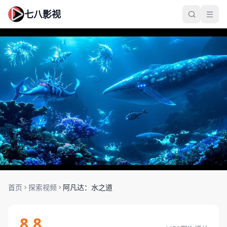
七八影视
阿凡达：水之道
首页
探索视频
阿凡达：水之道
美国
·
2024
·
192分钟
科幻
奇幻
动作
8.8