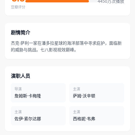
4450万次播放
豆瓣评分
剧情简介
杰克·萨利一家在潘多拉星球的海洋部落中寻求庇护，面临新
的威胁与挑战。七八影视视效巅峰。
演职人员
导演
主演
詹姆斯·卡梅隆
萨姆·沃辛顿
主演
主演
佐伊·索尔达娜
西格妮·韦弗