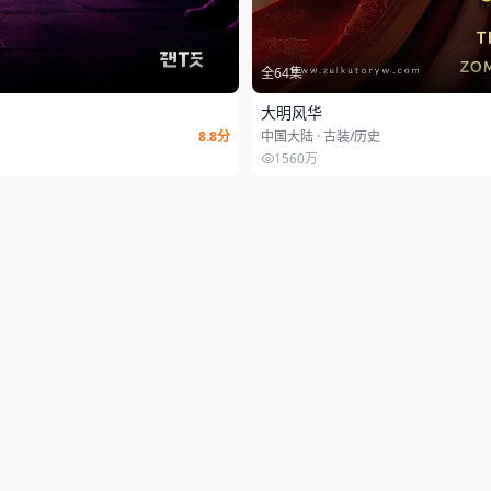
全64集
大明风华
8.8分
中国大陆 · 古装/历史
1560万