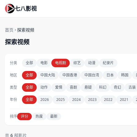
七八影视
首页
探索视频
探索视频
分类
全部
电影
电视剧
综艺
动漫
纪录片
地区
全部
中国大陆
中国香港
中国台湾
日本
韩国
类型
全部
动作
爱情
喜剧
悬疑
科幻
奇幻
古装
年份
全部
2026
2025
2024
2023
2022
2021
排序
评分
热度
最新
共
6
部影片