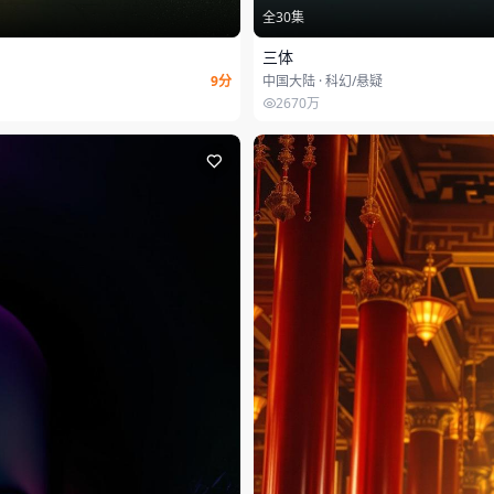
全30集
三体
9分
中国大陆 · 科幻/悬疑
2670万