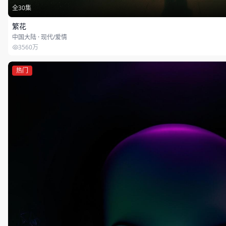
全30集
繁花
中国大陆 · 现代/爱情
3560万
热门