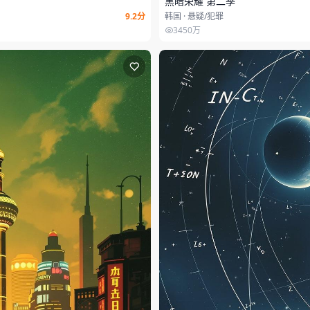
黑暗荣耀 第二季
9.2分
韩国 · 悬疑/犯罪
3450万