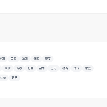
美国
英国
法国
泰国
印度
现代
青春
犯罪
战争
历史
动画
惊悚
家庭
2020
更早