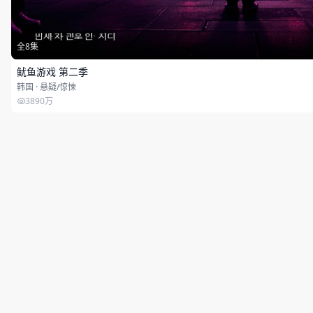
全8集
鱿鱼游戏 第二季
韩国 · 悬疑/惊悚
3890万