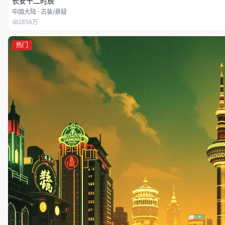
长安十二时辰
中国大陆 · 古装/悬疑
2856万
热门